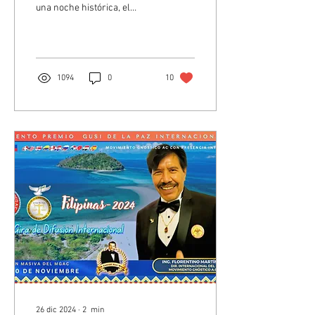
una noche histórica, el
Teatro Metropolitano de
Manila fue el escenario
donde el...
1094
0
10
26 dic 2024
∙
2
min