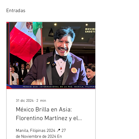
Entradas
31 dic 2024
∙
2
min
México Brilla en Asia:
Florentino Martínez y el
Arte de la Paz en el
Manila, Filipinas 2024 📍 27
Premio Gusi 2024
de Noviembre de 2024 En