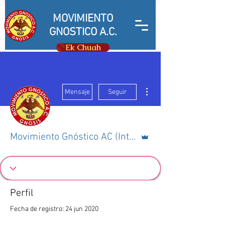
MOVIMIENTO
GNOSTICO A.C.
Ek Chuah
Más acciones
Mensaje
Seguir
Administrador
Movimiento Gnóstico AC (Internacional)
Perfil
Fecha de registro: 24 jun 2020