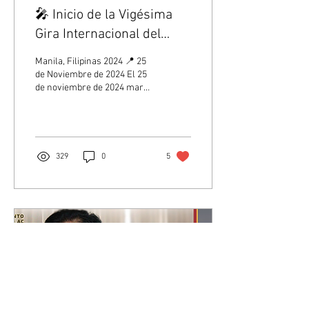
🎤 Inicio de la Vigésima
Gira Internacional del
Movimiento Gnóstico AC:
Manila, Filipinas 2024 📍 25
Un Encuentro de Paz y
de Noviembre de 2024 El 25
de noviembre de 2024 marcó
Cultura
el inicio de la vigésima Gira
Internacional del...
329
0
5